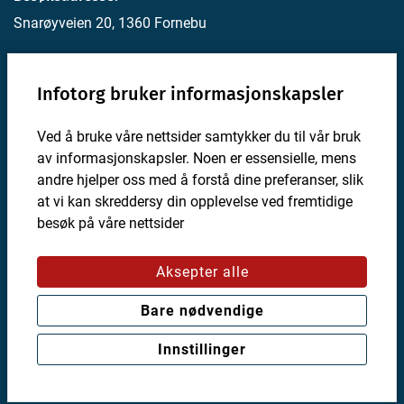
Snarøyveien 20, 1360 Fornebu
Postadresse:
Infotorg bruker informasjonskapsler
Postboks 4, 1330 Fornebu
Ved å bruke våre nettsider samtykker du til vår bruk
For utviklere
av informasjonskapsler. Noen er essensielle, mens
Personvernerklæring
andre hjelper oss med å forstå dine preferanser, slik
Valg for informasjonskapsler
at vi kan skreddersy din opplevelse ved fremtidige
besøk på våre nettsider
Om Infotorg
Nyhetsbrev
Aksepter alle
Bare nødvendige
En tjeneste fra:
Innstillinger