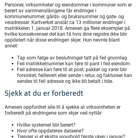
Personer, virksomheter og eiendommer i kommuner som er
berørt av sammenslåingene får endringer i
kommunenummer, gårds- og bruksnummer og gate- og
veiadresser. Kartverket anslår ca 13 millioner endringer i
matrikkelen 1. januar 2018. Arnesen ga flere eksempler på
hvilke konsekvenser det kan få hvis dine registre ikke blir
oppdatert når disse endringen skjer. Hun nevnte blant
annet:
Tap som følge av beslutninger tatt på feil grunnlag
Feil matrikkelnummer kan føre til pant i feil eiendom
Feil adresse kan føre til at post, pakker og varer blir
forsinket, feillevert eller sende i retur, og fakturaer kan
sendes til feil adresse og ikke bli betalt i tide.
Sjekk at du er forberedt
Arnesen oppfordret alle til å sjekke at virksomheten er
forberedt på endringene som skjer ved nyttår:
Hvilke systemer blir berørt?
Hvor ofte oppdateres dataene?
Trenger vi et ekstra ajourhold første uken i januar?