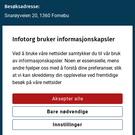
Besøksadresse:
Snarøyveien 20, 1360 Fornebu
Postadresse:
Infotorg bruker informasjonskapsler
Postboks 4, 1330 Fornebu
Ved å bruke våre nettsider samtykker du til vår bruk
For utviklere
av informasjonskapsler. Noen er essensielle, mens
Personvernerklæring
andre hjelper oss med å forstå dine preferanser, slik
Valg for informasjonskapsler
at vi kan skreddersy din opplevelse ved fremtidige
besøk på våre nettsider
Om Infotorg
Nyhetsbrev
Aksepter alle
Bare nødvendige
En tjeneste fra:
Innstillinger