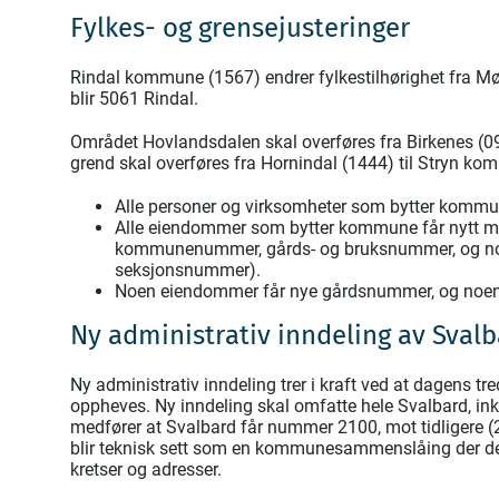
Fylkes- og grensejusteringer
Rindal kommune (1567) endrer fylkestilhørighet fra 
blir 5061 Rindal.
Området Hovlandsdalen skal overføres fra Birkenes (
grend skal overføres fra Hornindal (1444) til Stryn k
Alle personer og virksomheter som bytter kom
Alle eiendommer som bytter kommune får nytt m
kommunenummer, gårds- og bruksnummer, og noe
seksjonsnummer).
Noen eiendommer får nye gårdsnummer, og noen 
Ny administrativ inndeling av Sval
Ny administrativ inndeling trer i kraft ved at dagens t
oppheves. Ny inndeling skal omfatte hele Svalbard, i
medfører at Svalbard får nummer 2100, mot tidligere (
blir teknisk sett som en kommunesammenslåing der d
kretser og adresser.