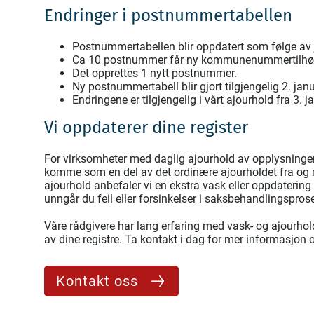
Endringer i postnummertabellen
Postnummertabellen blir oppdatert som følge av 
Ca 10 postnummer får ny kommunenummertilhør
Det opprettes 1 nytt postnummer.
Ny postnummertabell blir gjort tilgjengelig 2. jan
Endringene er tilgjengelig i vårt ajourhold fra 3. 
Vi oppdaterer dine register
For virksomheter med daglig ajourhold av opplysninger f
komme som en del av det ordinære ajourholdet fra og me
ajourhold anbefaler vi en ekstra vask eller oppdatering 
unngår du feil eller forsinkelser i saksbehandlingspro
Våre rådgivere har lang erfaring med vask- og ajourho
av dine registre. Ta kontakt i dag for mer informasjon o
Kontakt oss