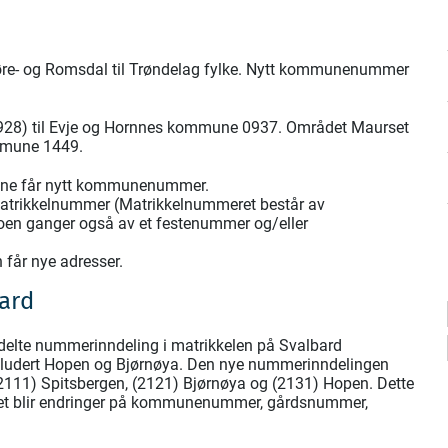
Møre- og Romsdal til Trøndelag fylke. Nytt kommunenummer
0928) til Evje og Hornnes kommune 0937. Området Maurset
ommune 1449.
mune får nytt kommunenummer.
atrikkelnummer (Matrikkelnummeret består av
n ganger også av et festenummer og/eller
får nye adresser.
bard
redelte nummerinndeling i matrikkelen på Svalbard
nkludert Hopen og Bjørnøya. Den nye nummerinndelingen
2111) Spitsbergen, (2121) Bjørnøya og (2131) Hopen. Dette
et blir endringer på kommunenummer, gårdsnummer,