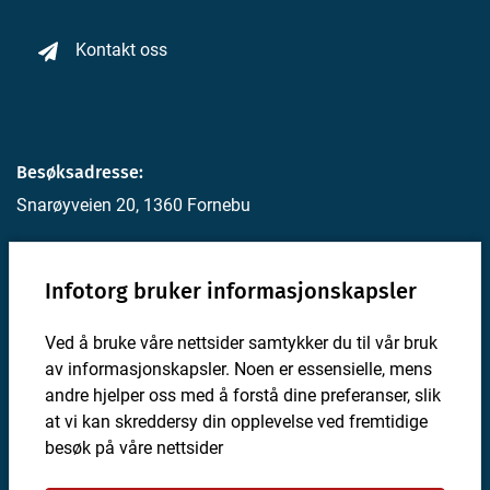
Kontakt oss
Besøksadresse:
Snarøyveien 20, 1360 Fornebu
Postadresse:
Infotorg bruker informasjonskapsler
Postboks 4, 1330 Fornebu
Ved å bruke våre nettsider samtykker du til vår bruk
For utviklere
av informasjonskapsler. Noen er essensielle, mens
Personvernerklæring
andre hjelper oss med å forstå dine preferanser, slik
at vi kan skreddersy din opplevelse ved fremtidige
Valg for informasjonskapsler
besøk på våre nettsider
Om Infotorg