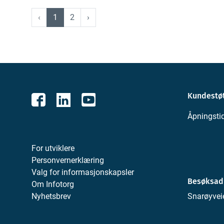
‹
1
2
›
Kundestøt
Åpningstid
For utviklere
Personvernerklæring
Valg for informasjonskapsler
Besøksad
Om Infotorg
Nyhetsbrev
Snarøyvei