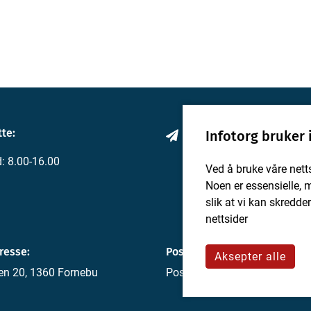
te:
Kontakt oss
Infotorg bruker
: 8.00-16.00
Ved å bruke våre nett
Noen er essensielle, 
slik at vi kan skredd
nettsider
resse:
Postadresse:
Aksepter alle
en 20, 1360 Fornebu
Postboks 4, 1330 Fornebu