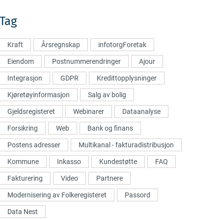
Tag
Kraft
Årsregnskap
infotorgForetak
Eiendom
Postnummerendringer
Ajour
Integrasjon
GDPR
Kredittopplysninger
Kjøretøyinformasjon
Salg av bolig
Gjeldsregisteret
Webinarer
Dataanalyse
Forsikring
Web
Bank og finans
Postens adresser
Multikanal - fakturadistribusjon
Kommune
Inkasso
Kundestøtte
FAQ
Fakturering
Video
Partnere
Modernisering av Folkeregisteret
Passord
Data Nest