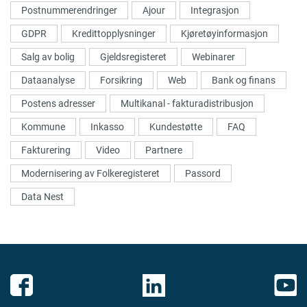
Postnummerendringer
Ajour
Integrasjon
GDPR
Kredittopplysninger
Kjøretøyinformasjon
Salg av bolig
Gjeldsregisteret
Webinarer
Dataanalyse
Forsikring
Web
Bank og finans
Postens adresser
Multikanal - fakturadistribusjon
Kommune
Inkasso
Kundestøtte
FAQ
Fakturering
Video
Partnere
Modernisering av Folkeregisteret
Passord
Data Nest