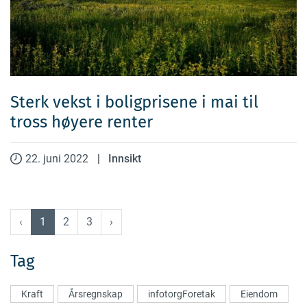
Sterk vekst i boligprisene i mai til
tross høyere renter
22. juni 2022
|
Innsikt
‹
1
2
3
›
Tag
Kraft
Årsregnskap
infotorgForetak
Eiendom