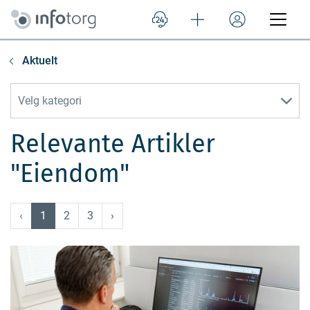
Aktuelt
Velg kategori
Relevante Artikler
"eiendom"
‹
1
2
3
›