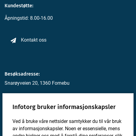
Kundestøtte:
Åpningstid: 8.00-16.00
Kontakt oss
Besøksadresse:
Snarøyveien 20, 1360 Fornebu
Postadresse:
Infotorg bruker informasjonskapsler
Postboks 4, 1330 Fornebu
Ved å bruke våre nettsider samtykker du til vår bruk
For utviklere
av informasjonskapsler. Noen er essensielle, mens
Personvernerklæring
andre hjelper oss med å forstå dine preferanser, slik